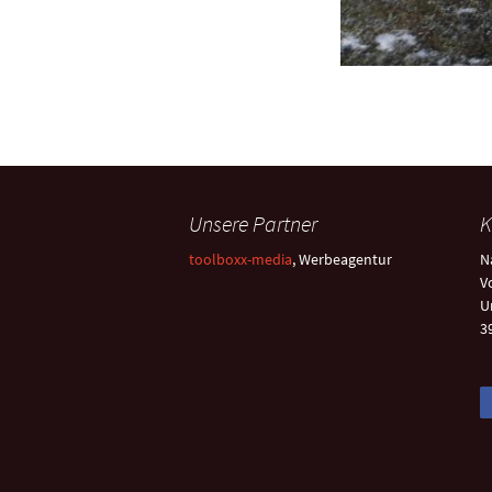
Unsere Partner
K
toolboxx-media
, Werbeagentur
N
V
U
3