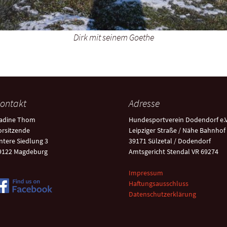
Dirk mit seinem Goethe
ontakt
Adresse
adine Thom
Hundesportverein Dodendorf e.V
orsitzende
Leipziger Straße / Nähe Bahnhof
ntere Siedlung 3
39171 Sülzetal / Dodendorf
9122 Magdeburg
Amtsgericht Stendal VR 69274
Impressum
Haftungsausschluss
Datenschutzerklärung