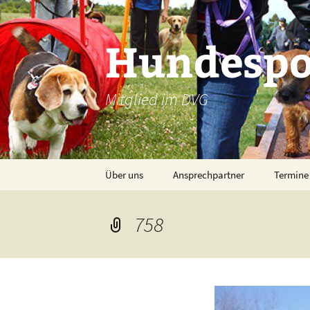
Zum
Inhalt
Hundespor
springen
Mitglied im DVG
Über uns
Ansprechpartner
Termine
758