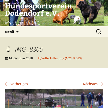
Zum
Hundesportverein
Inhalt
Dodendorf e.V.
springen
Mitglied im DVG
Suchen
Menü
nach:
IMG_8305
14. Oktober 2018
Volle Auflösung (1024 × 683)
←
→
Vorheriges
Nächstes