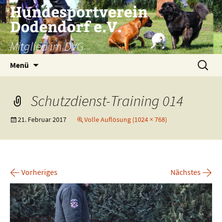
Zum
Hundesportverein
Inhalt
Dodendorf e.V.
springen
Mitglied im DVG
Suchen
Menü
nach:
Schutzdienst-Training 014
21. Februar 2017
Volle Auflösung (1024 × 768)
←
→
Vorheriges
Nächstes