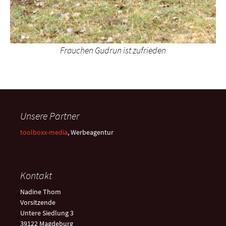
Frauchen Gudrun ist zufrieden
Unsere Partner
toolboxx-media
, Werbeagentur
Kontakt
Nadine Thom
Vorsitzende
Untere Siedlung 3
39122 Magdeburg