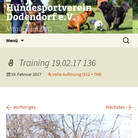
Zum
Hundesportverein
Inhalt
Dodendorf e.V.
springen
Mitglied im DVG
Suchen
Menü
nach:
Training 19.02.17 136
19. Februar 2017
Volle Auflösung (512 × 768)
←
→
Vorheriges
Nächstes