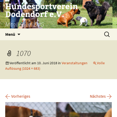
Zum
Hundesportverein
Inhalt
Dodendorf e.V.
springen
Mitglied im DVG
Suchen
Menü
nach:
1070
Veröffentlicht am
10. Juni 2018
in
Veranstaltungen
Volle
Auflösung (1024 × 683)
←
→
Vorheriges
Nächstes