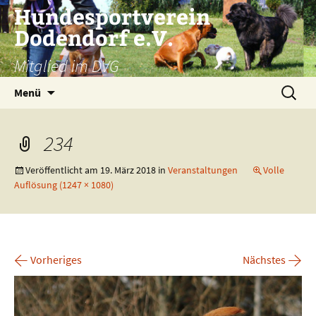
Zum
Hundesportverein
Inhalt
Dodendorf e.V.
springen
Mitglied im DVG
Suchen
Menü
nach:
234
Veröffentlicht am
19. März 2018
in
Veranstaltungen
Volle
Auflösung (1247 × 1080)
←
→
Vorheriges
Nächstes