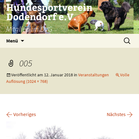
Zum
Hundesportverein
Inhalt
Dodendorf e.V.
springen
Mitglied im DVG
Suchen
Menü
nach:
005
Veröffentlicht am
12. Januar 2018
in
Veranstaltungen
Volle
Auflösung (1024 × 768)
←
→
Vorheriges
Nächstes