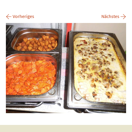
←
→
Vorheriges
Nächstes