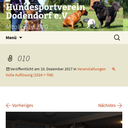
Zum
Hundesportverein
Inhalt
Dodendorf e.V.
springen
Mitglied im DVG
Suchen
Menü
nach:
010
Veröffentlicht am
10. Dezember 2017
in
Veranstaltungen
Volle Auflösung (1024 × 768)
←
→
Vorheriges
Nächstes