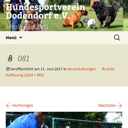
Zum
Hundesportverein
Inhalt
Dodendorf e.V.
springen
Mitglied im DVG
Suchen
Menü
nach:
081
Veröffentlicht am
11. Juni 2017
in
Veranstaltungen
Volle
Auflösung (1024 × 683)
←
→
Vorheriges
Nächstes