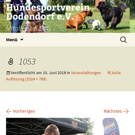
Zum
Hundesportverein
Inhalt
Dodendorf e.V.
springen
Mitglied im DVG
Suchen
Menü
nach:
1053
Veröffentlicht am
10. Juni 2018
in
Veranstaltungen
Volle
Auflösung (1024 × 768)
←
→
Vorheriges
Nächstes