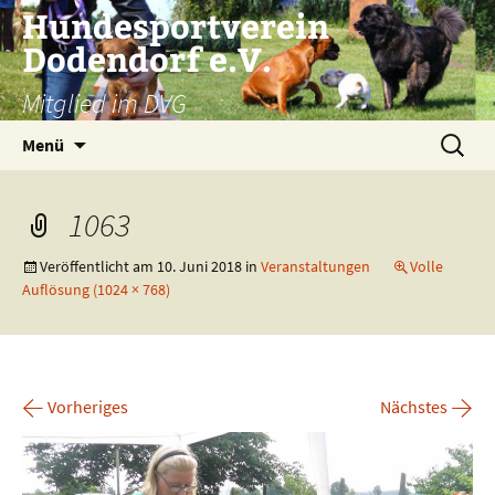
Zum
Hundesportverein
Inhalt
Dodendorf e.V.
springen
Mitglied im DVG
Suchen
Menü
nach:
1063
Veröffentlicht am
10. Juni 2018
in
Veranstaltungen
Volle
Auflösung (1024 × 768)
←
→
Vorheriges
Nächstes