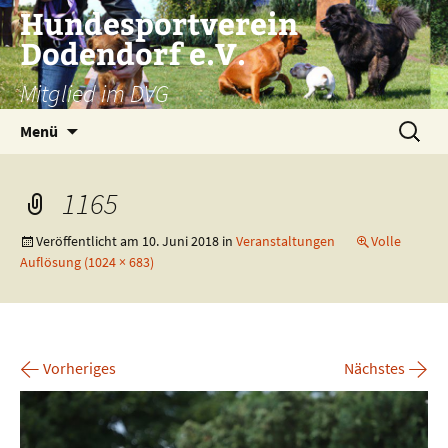
Zum
Hundesportverein
Inhalt
Dodendorf e.V.
springen
Mitglied im DVG
Suchen
Menü
nach:
1165
Veröffentlicht am
10. Juni 2018
in
Veranstaltungen
Volle
Auflösung (1024 × 683)
←
→
Vorheriges
Nächstes