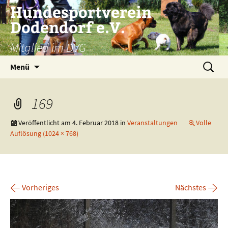
Zum
Hundesportverein
Inhalt
Dodendorf e.V.
springen
Mitglied im DVG
Suchen
Menü
nach:
169
Veröffentlicht am
4. Februar 2018
in
Veranstaltungen
Volle
Auflösung (1024 × 768)
←
→
Vorheriges
Nächstes