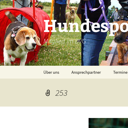
Zum
Inhalt
Hundespor
springen
Mitglied im DVG
Über uns
Ansprechpartner
Termine
253