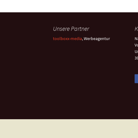
Unsere Partner
K
toolboxx-media
, Werbeagentur
N
V
U
3