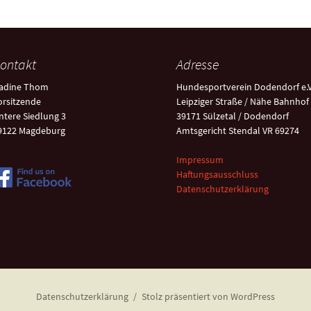
ontakt
Adresse
adine Thom
Hundesportverein Dodendorf e.V
orsitzende
Leipziger Straße / Nähe Bahnhof
ntere Siedlung 3
39171 Sülzetal / Dodendorf
9122 Magdeburg
Amtsgericht Stendal VR 69274
Impressum
Haftungsausschluss
Datenschutzerklärung
Datenschutzerklärung
Stolz präsentiert von WordPress