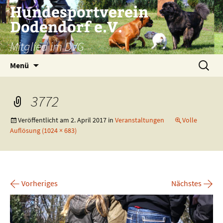
Zum
Hundesportverein
Inhalt
Dodendorf e.V.
springen
Mitglied im DVG
Suchen
Menü
nach:
3772
Veröffentlicht am
2. April 2017
in
Veranstaltungen
Volle
Auflösung (1024 × 683)
←
→
Vorheriges
Nächstes