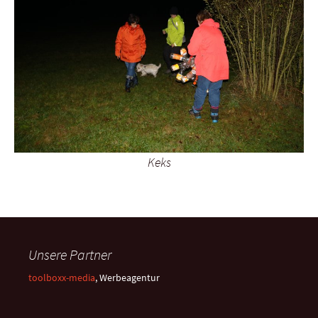
Keks
Unsere Partner
toolboxx-media
, Werbeagentur