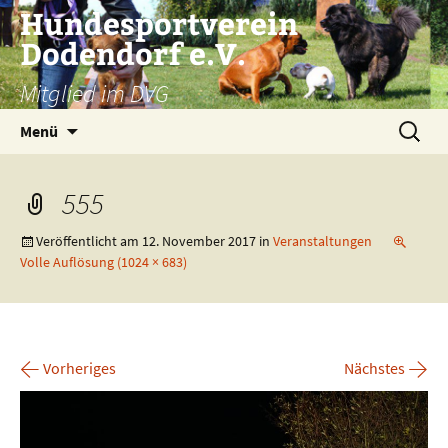
Zum
Hundesportverein
Inhalt
Dodendorf e.V.
springen
Mitglied im DVG
Suchen
Menü
nach:
555
Veröffentlicht am
12. November 2017
in
Veranstaltungen
Volle Auflösung (1024 × 683)
←
→
Vorheriges
Nächstes