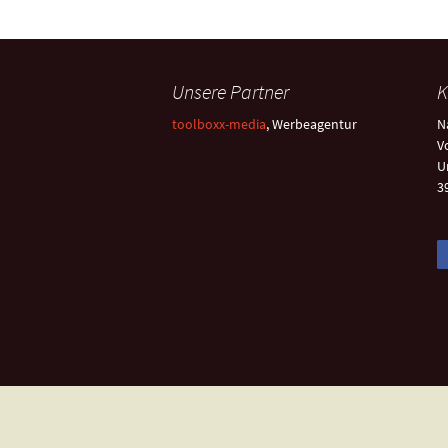
Unsere Partner
K
toolboxx-media
, Werbeagentur
N
V
U
3