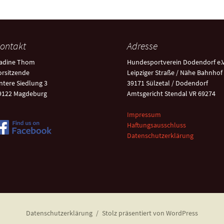
ontakt
Adresse
adine Thom
Hundesportverein Dodendorf e.V
orsitzende
Leipziger Straße / Nähe Bahnhof
ntere Siedlung 3
39171 Sülzetal / Dodendorf
9122 Magdeburg
Amtsgericht Stendal VR 69274
Impressum
Haftungsausschluss
Datenschutzerklärung
Datenschutzerklärung
Stolz präsentiert von WordPress